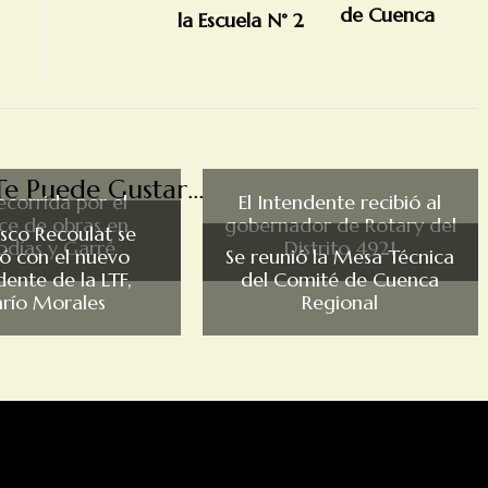
la Escuela N° 2
e Puede Gustar...
ecorrida por el
El Intendente recibió al
ce de obras en
gobernador de Rotary del
isco Recoulat se
odías y Garré
Distrito 4921
ió con el nuevo
Se reunió la Mesa Técnica
dente de la LTF,
del Comité de Cuenca
río Morales
Regional