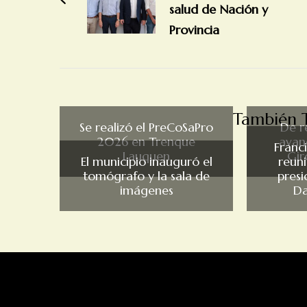
salud de Nación y
Provincia
También T
Se realizó el PreCoSaPro
De r
2026 en Trenque
avan
Franc
Lauquen
Gir
El municipio inauguró el
reun
tomógrafo y la sala de
presi
imágenes
Da