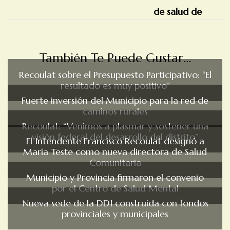
También Te Puede Gustar...
Recoulat sobre el Presupuesto Participativo: “El
resultado es muy positivo”
Fuerte inversión del Municipio para la red de
caminos rurales
Recoulat: “Venimos a plasmar y sostener una
visión federal del desarrollo del distrito”
El Intendente Francisco Recoulat designó a
María Teste como nueva directora de Salud
Comunitaria
Municipio y Provincia firmaron el convenio
por el Centro de Salud Mental
Nueva sede de la DDI construida con fondos
provinciales y municipales