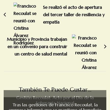
de
Se realizó el acto de apertura
entradas
del tercer taller de resiliencia y
empatía
Municipio y Provincia trabajan
en un convenio para construir
un centro de salud mental
También Te Puede Gustar...
Gestión Recoulat: Acto por el Día de la
Soberanía Nacional
Tras las gestiones de Francisco Recoulat, la
empresa informó que se mantiene el beneficio