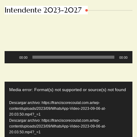
Intendente 2023-2027
Reproductor
00:00
00:00
de
audio
Reproductor
Media error: Format(s) not supported or source(s) not found
de
video
Descargar archivo: https://franciscorecoulat.com.ar/wp-
content/uploads/2023/09/WhatsApp-Video-2023-09-06-at-
20.03.50.mp4?_=1
Descargar archivo: https://franciscorecoulat.com.ar/wp-
content/uploads/2023/09/WhatsApp-Video-2023-09-06-at-
20.03.50.mp4?_=1