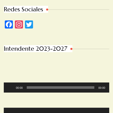
Redes Sociales
Facebook
Instagram
Twitter
Intendente 2023-2027
Reproductor
00:00
00:00
de
audio
Reproductor