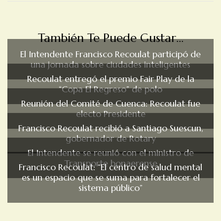
También Te Puede Gustar...
El Intendente Francisco Recoulat participó de
una jornada sobre ciudades inteligentes
Recoulat entregó el premio Fair Play de la
“Copa El Regreso” de polo
Reunión del Comité de Cuenca: Recoulat fue
electo Presidente
Francisco Recoulat recibió a Santiago Suescun,
gobernador de Rotary
El Intendente se reunió con el ministro de
Transporte bonaerense
Francisco Recoulat: “El centro de salud mental
es un espacio que se suma para fortalecer el
sistema público”