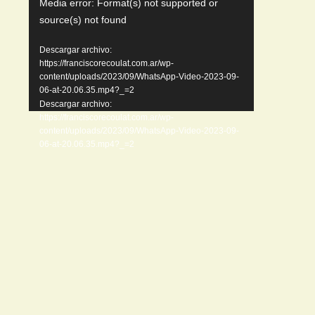
Media error: Format(s) not supported or
de
source(s) not found
video
Descargar archivo:
https://franciscorecoulat.com.ar/wp-
content/uploads/2023/09/WhatsApp-Video-2023-09-
06-at-20.06.35.mp4?_=2
Descargar archivo:
https://franciscorecoulat.com.ar/wp-
content/uploads/2023/09/WhatsApp-Video-2023-09-
06-at-20.06.35.mp4?_=2