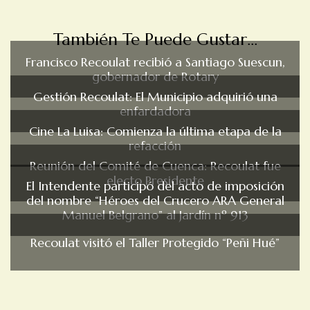
También Te Puede Gustar...
Francisco Recoulat recibió a Santiago Suescun,
gobernador de Rotary
Gestión Recoulat: El Municipio adquirió una
enfardadora
Cine La Luisa: Comienza la última etapa de la
refacción
Reunión del Comité de Cuenca: Recoulat fue
electo Presidente
El Intendente participó del acto de imposición
del nombre “Héroes del Crucero ARA General
Manuel Belgrano” al Jardín nº 913
Recoulat visitó el Taller Protegido “Peñi Hué”