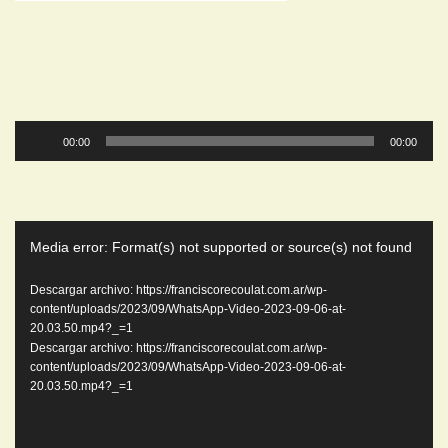
Reproductor
00:00
00:00
de
audio
Reproductor
Media error: Format(s) not supported or source(s) not found
de
video
Descargar archivo: https://franciscorecoulat.com.ar/wp-
content/uploads/2023/09/WhatsApp-Video-2023-09-06-at-
20.03.50.mp4?_=1
Descargar archivo: https://franciscorecoulat.com.ar/wp-
content/uploads/2023/09/WhatsApp-Video-2023-09-06-at-
20.03.50.mp4?_=1