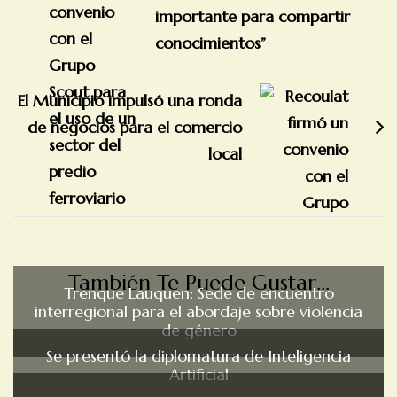
importante para compartir
conocimientos”
El Municipio impulsó una ronda
de negocios para el comercio
local
También Te Puede Gustar...
Trenque Lauquen: Sede de encuentro
interregional para el abordaje sobre violencia
de género
Se presentó la diplomatura de Inteligencia
Artificial