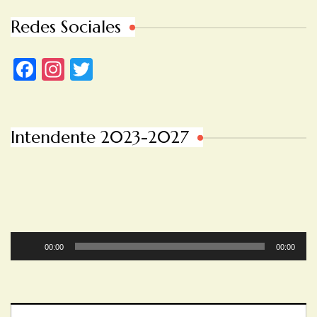
Redes Sociales
Facebook
Instagram
Twitter
Intendente 2023-2027
Reproductor
00:00
00:00
de
audio
Reproductor