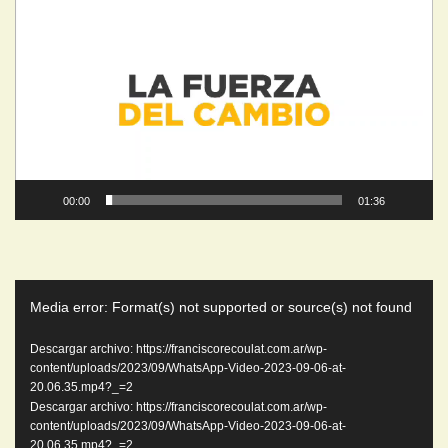
de
video
00:00
01:36
Reproductor
Media error: Format(s) not supported or source(s) not found
de
video
Descargar archivo: https://franciscorecoulat.com.ar/wp-
content/uploads/2023/09/WhatsApp-Video-2023-09-06-at-
20.06.35.mp4?_=2
Descargar archivo: https://franciscorecoulat.com.ar/wp-
content/uploads/2023/09/WhatsApp-Video-2023-09-06-at-
20.06.35.mp4?_=2