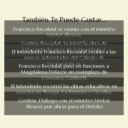
También Te Puede Gustar...
Francisco Recolaut se reunió con el ministro
Néstor Álvarez
Gestión Recoulat: Se inició la obra de
refacción de pisos de la Escuela N° 1
El Intendente Francisco Recoulat recibió a las
nuevas autoridades del Colegio de
Farmacéuticos
Francisco Recoulat puso en funciones a
Magdalena Delacre en reemplazo de
Germana Cuniberti
El Intendente recorrió las obras educativas en
marcha en Trongé, La Porteña y Girodías
Gestión: Diálogo con el ministro Néstor
Álvarez por obras para el Distrito