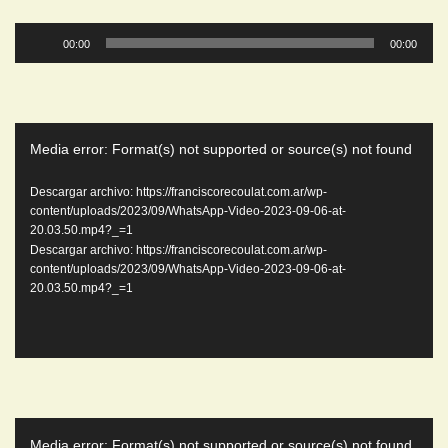
Reproductor
00:00
00:00
de
audio
Reproductor
Media error: Format(s) not supported or source(s) not found
de
video
Descargar archivo: https://franciscorecoulat.com.ar/wp-
content/uploads/2023/09/WhatsApp-Video-2023-09-06-at-
20.03.50.mp4?_=1
Descargar archivo: https://franciscorecoulat.com.ar/wp-
content/uploads/2023/09/WhatsApp-Video-2023-09-06-at-
20.03.50.mp4?_=1
Reproductor
Media error: Format(s) not supported or source(s) not found