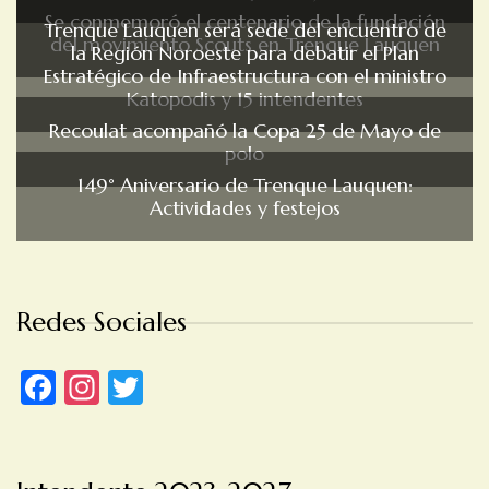
Se conmemoró el centenario de la fundación
Trenque Lauquen será sede del encuentro de
del movimiento Scouts en Trenque Lauquen
la Región Noroeste para debatir el Plan
Estratégico de Infraestructura con el ministro
Katopodis y 15 intendentes
Recoulat acompañó la Copa 25 de Mayo de
polo
149° Aniversario de Trenque Lauquen:
Actividades y festejos
Redes Sociales
Facebook
Instagram
Twitter