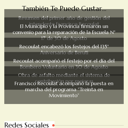
También Te Puede Gustar...
Resumen del primer año de gestión del
intendente Francisco Recoulat
El Municipio y la Provincia firmaron un
convenio para la reparación de la Escuela N°
17 de 30 de Agosto
Recoulat encabezó los festejos del 135°
Aniversario de Beruti
Recoulat acompañó el festejo por el día del
Bombero Voluntario en 30 de Agosto
Obra de asfalto mediante el sistema de
contribución por mejoras
Francisco Recoulat acompañó la puesta en
marcha del programa “Treinta en
Movimiento”
Redes Sociales