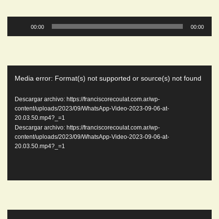
Reproductor
00:00
00:00
de
audio
Reproductor
Media error: Format(s) not supported or source(s) not found
de
video
Descargar archivo: https://franciscorecoulat.com.ar/wp-
content/uploads/2023/09/WhatsApp-Video-2023-09-06-at-
20.03.50.mp4?_=1
Descargar archivo: https://franciscorecoulat.com.ar/wp-
content/uploads/2023/09/WhatsApp-Video-2023-09-06-at-
20.03.50.mp4?_=1
Reproductor