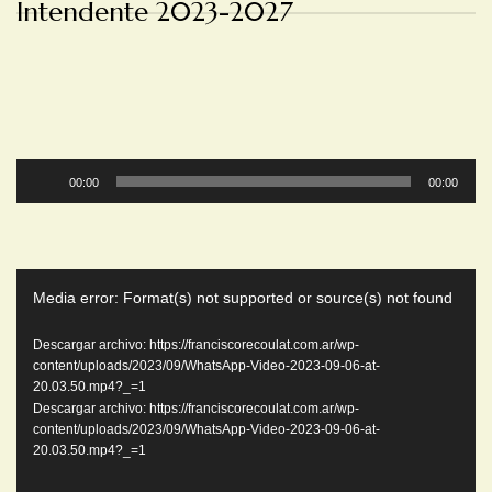
Intendente 2023-2027
Reproductor
00:00
00:00
de
audio
Reproductor
Media error: Format(s) not supported or source(s) not found
de
video
Descargar archivo: https://franciscorecoulat.com.ar/wp-
content/uploads/2023/09/WhatsApp-Video-2023-09-06-at-
20.03.50.mp4?_=1
Descargar archivo: https://franciscorecoulat.com.ar/wp-
content/uploads/2023/09/WhatsApp-Video-2023-09-06-at-
20.03.50.mp4?_=1