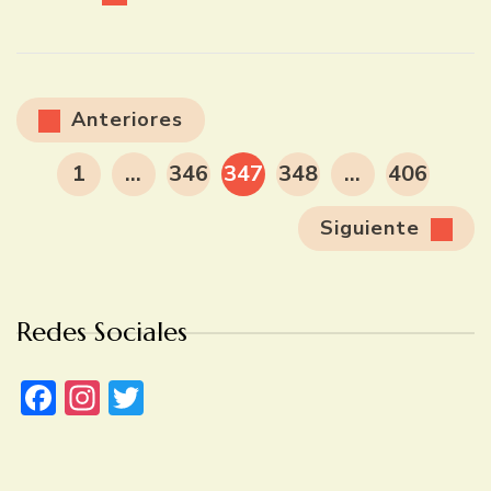
Paginación
Anteriores
de
PÁGINA
PÁGINA
PÁGINA
PÁGINA
PÁGINA
1
…
346
347
348
…
406
entradas
Siguiente
Redes Sociales
Facebook
Instagram
Twitter